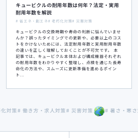
キュービクルの耐用年数は何年？法定・実用
耐用年数を解説
# 省エネ・創エネ
# 老朽化対策
# 災害対策
キュービクルの交換時期や寿命の判断に悩んでいませ
んか？誤ったタイミングでの更新や、必要以上のコス
トをかけないためには、法定耐用年数と実用耐用年数
の違いを正しく理解しておくことが不可欠です。 本
記事では、キュービクル本体および構成機器それぞれ
の耐用年数をわかりやすく整理し、点検を通じた長寿
命化の方法や、スムーズに更新準備を進めるポイン
ト...
化対策
# 働き方・求人対策
# 災害対策
# 暑さ・寒さ