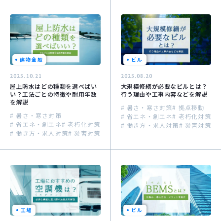
建物全般
ビル
2025.10.21
2025.08.20
屋上防水はどの種類を選べばい
大規模修繕が必要なビルとは？
い？工法ごとの特徴や耐用年数
行う理由や工事内容などを解説
を解説
# 暑さ・寒さ対策
# 拠点移動
# 暑さ・寒さ対策
# 省エネ・創エネ
# 老朽化対策
# 省エネ・創エネ
# 老朽化対策
# 働き方・求人対策
# 災害対策
# 働き方・求人対策
# 災害対策
工場
ビル