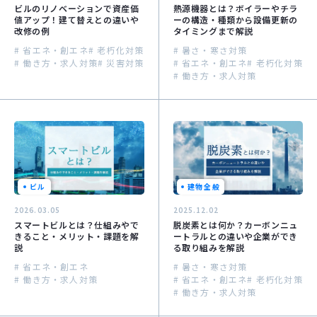
ビルのリノベーションで資産価
熱源機器とは？ボイラーやチラ
値アップ！建て替えとの違いや
ーの構造・種類から設備更新の
改修の例
タイミングまで解説
# 省エネ・創エネ
# 老朽化対策
# 暑さ・寒さ対策
# 働き方・求人対策
# 災害対策
# 省エネ・創エネ
# 老朽化対策
# 働き方・求人対策
ビル
建物全般
2026.03.05
2025.12.02
スマートビルとは？仕組みやで
脱炭素とは何か？カーボンニュ
きること・メリット・課題を解
ートラルとの違いや企業ができ
説
る取り組みを解説
# 省エネ・創エネ
# 暑さ・寒さ対策
# 働き方・求人対策
# 省エネ・創エネ
# 老朽化対策
# 働き方・求人対策