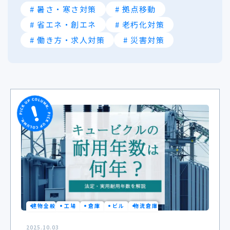
# 暑さ・寒さ対策
# 拠点移動
# 省エネ・創エネ
# 老朽化対策
# 働き方・求人対策
# 災害対策
建物全般
工場
倉庫
ビル
物流倉庫
2025.10.03