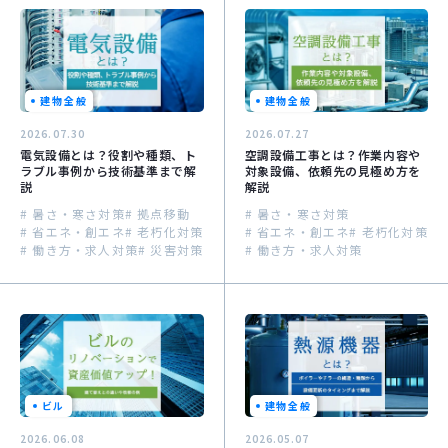
建物全般
建物全般
2026.07.30
2026.07.27
電気設備とは？役割や種類、ト
空調設備工事とは？作業内容や
ラブル事例から技術基準まで解
対象設備、依頼先の見極め方を
説
解説
# 暑さ・寒さ対策
# 拠点移動
# 暑さ・寒さ対策
# 省エネ・創エネ
# 老朽化対策
# 省エネ・創エネ
# 老朽化対策
# 働き方・求人対策
# 災害対策
# 働き方・求人対策
ビル
建物全般
2026.06.08
2026.05.07