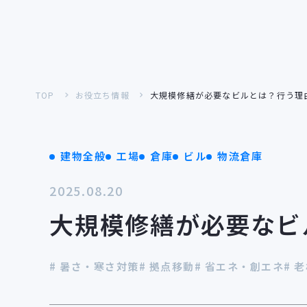
対応施設一覧
施設から探す
TOP
お役立ち情報
大規模修繕が必要なビルとは？行う理
課題・目的から探す
工場リノベーショ
建物全般
工場
倉庫
ビル
物流倉庫
工事内容から探す
2025.08.20
大規模修繕が必要なビ
# 暑さ・寒さ対策
# 拠点移動
# 省エネ・創エネ
# 