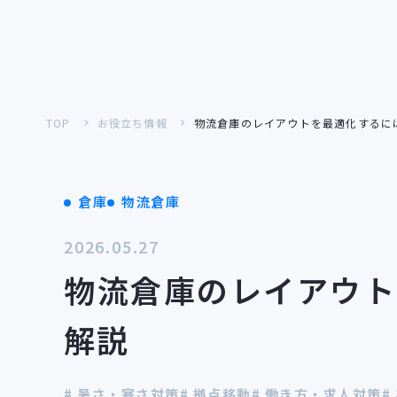
対応施設一覧
施設から探す
TOP
お役立ち情報
物流倉庫のレイアウトを最適化するに
課題・目的から探す
工場リノベーショ
倉庫
物流倉庫
工事内容から探す
2026.05.27
物流倉庫のレイアウト
解説
# 暑さ・寒さ対策
# 拠点移動
# 働き方・求人対策
#